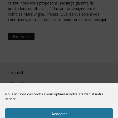
ce fait, nous vous proposons une large gamme de
prestations qualitatives, à l’instar d’aménagement de
combles Mûrs-Erigné, Trélazé. Quelles que soient vos
contraintes, nous saurons vous apporter les solutions qui
lire la suite
Accueil
Prestations
Nous utilisons des cookies pour optimiser notre site web et notre
Réalisations
service.
Contact
Accepter