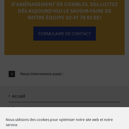
D’AMÉNAGEMENT DE COMBLES, SOLLICITEZ
DÈS AUJOURD’HUI LE SAVOIR-FAIRE DE
NOTRE ÉQUIPE
02 41 78 82 65
!
FORMULAIRE DE CONTACT
Nous intervenons aussi :
Accueil
Prestations
Nous utilisons des cookies pour optimiser notre site web et notre
Réalisations
service.